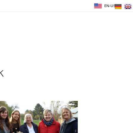
EN-US
k